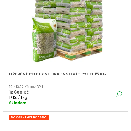
J
E
M
E
DŘEVĚNÉ PELETY STORA ENSO A1 - PYTEL 15 KG
10 413,22 Kč bez DPH
12 600 Kč
DE
Měrná
12 Kč / 1 kg
cena:
Skladem
DOČASNĚ VYPRODÁNO