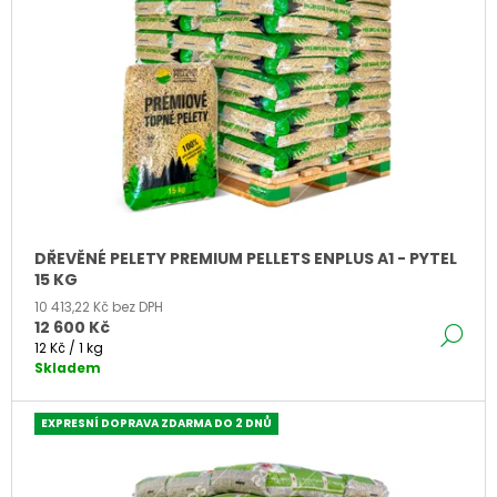
S
P
A
P
R
J
R
O
Í
O
D
T
D
U
?
U
K
K
T
T
Ů
Ů
HLEDAT
DŘEVĚNÉ PELETY PREMIUM PELLETS ENPLUS A1 - PYTEL
15 KG
10 413,22 Kč bez DPH
12 600 Kč
DE
D
Měrná
12 Kč / 1 kg
O
cena:
Skladem
P
O
EXPRESNÍ DOPRAVA ZDARMA DO 2 DNŮ
R
U
Č
U