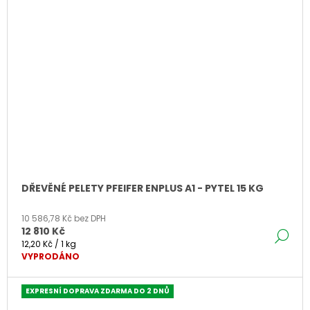
DŘEVĚNÉ PELETY PFEIFER ENPLUS A1 - PYTEL 15 KG
10 586,78 Kč bez DPH
12 810 Kč
DE
Měrná
12,20 Kč / 1 kg
cena:
VYPRODÁNO
EXPRESNÍ DOPRAVA ZDARMA DO 2 DNŮ