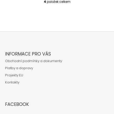
4
položek celkem
O
V
L
Á
D
A
C
Í
P
Z
R
Á
V
INFORMACE PRO VÁS
P
K
Obchodní podmínky a dokumenty
Y
A
V
Platby a dopravy
T
Ý
Projekty EU
P
Í
I
Kontakty
S
U
FACEBOOK