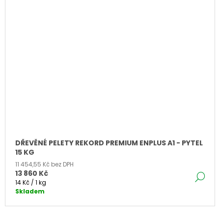
DŘEVĚNÉ PELETY REKORD PREMIUM ENPLUS A1 - PYTEL
15 KG
11 454,55 Kč bez DPH
13 860 Kč
DE
Měrná
14 Kč / 1 kg
cena:
Skladem