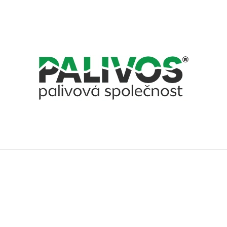
CO POTŘEBUJETE NAJÍT?
HLEDAT
DOPORUČUJEME