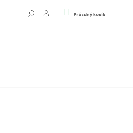
NÁKUPNÍ
HLEDAT
KOŠÍK
Prázdný košík
PŘIHLÁŠENÍ