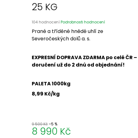
25 KG
Průměrné
104 hodnocení
Podrobnosti hodnocení
hodnocení
Prané a tříděné hnědé uhlí ze
produktu
Severočeských dolů a. s.
je
4,8
z
5
EXPRESNÍ DOPRAVA ZDARMA po celé ČR –
hvězdiček.
doručení už do 2 dnů od objednání!
PALETA 1000kg
8,99 Kč/kg
9 500 Kč
–5 %
8 990 Kč