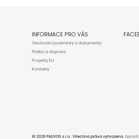
Z
Á
INFORMACE PRO VÁS
FACE
P
Obchodní podmínky a dokumenty
A
Platby a dopravy
T
Projekty EU
Í
Kontakty
© 2026 PALIVOS s.r.o.. Všechna práva vyhrazena.
Upravit