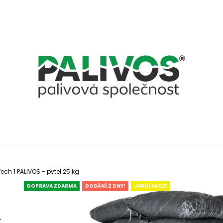
CO POTŘEBUJETE NAJÍT?
HLEDAT
DOPORUČUJEME
ech 1 PALIVOS - pytel 25 kg
DOPRAVA ZDARMA
DODÁNÍ 2 DNY!
JARNÍ AKCE!
L