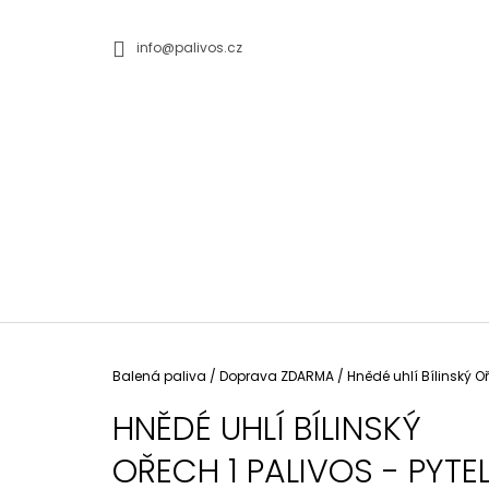
K
Přejít
na
O
ZPĚT
ZPĚT
info@palivos.cz
obsah
DO
DO
Š
OBCHODU
OBCHODU
Í
K
Domů
Balená paliva
/
Doprava ZDARMA
/
Hnědé uhlí Bílinský Oř
HNĚDÉ UHLÍ BÍLINSKÝ
OŘECH 1 PALIVOS - PYTE