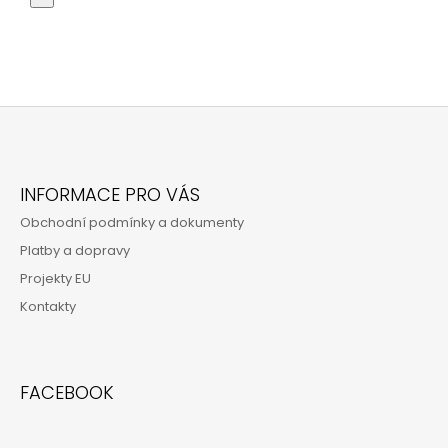
Z
Á
INFORMACE PRO VÁS
P
Obchodní podmínky a dokumenty
A
Platby a dopravy
T
Projekty EU
Í
Kontakty
FACEBOOK