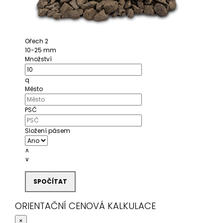
Ořech 2
10-25 mm
Množství
q
Město
PSČ
Složení pásem
∧
∨
SPOČÍTAT
ORIENTAČNÍ CENOVÁ KALKULACE
×