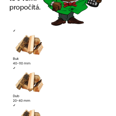
A
J
Í
T
✓
?
Buk
HLEDAT
40-110 mm
✓
D
O
P
O
Dub
R
20-40 mm
U
✓
Č
U