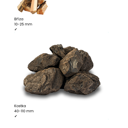
J
E
M
Bříza
E
10-25 mm
✓
Kostka
40-110 mm
✓